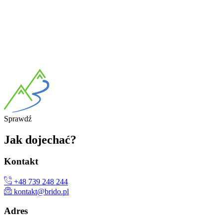
Spra
wdź
Jak
dojechać?
Kon
takt
+48 739 248 244
kontakt@brido.pl
Ad
res