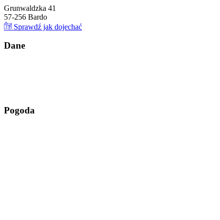
Grunwaldzka 41
57-256 Bardo
Sprawdź jak dojechać
Da
ne
Pog
oda