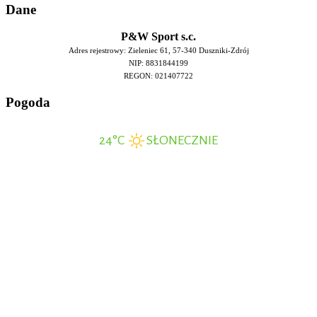
Da
ne
P&W Sport s.c.
Adres rejestrowy: Zieleniec 61, 57-340 Duszniki-Zdrój
NIP: 8831844199
REGON: 021407722
Pog
oda