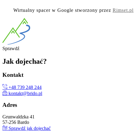
Wirtualny spacer w Google stworzony przez
Rimset.pl
Spra
wdź
Jak
dojechać?
Kon
takt
+48 739 248 244
kontakt@brido.pl
Ad
res
Grunwaldzka 41
57-256 Bardo
Sprawdź jak dojechać