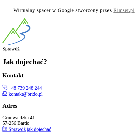
Wirtualny spacer w Google stworzony przez
Rimset.pl
Spra
wdź
Jak
dojechać?
Kon
takt
+48 739 248 244
kontakt@brido.pl
Ad
res
Grunwaldzka 41
57-256 Bardo
Sprawdź jak dojechać