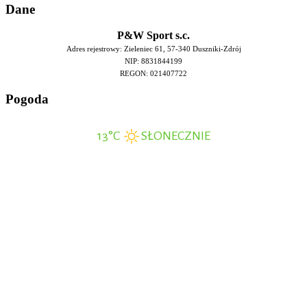
Da
ne
P&W Sport s.c.
Adres rejestrowy: Zieleniec 61, 57-340 Duszniki-Zdrój
NIP: 8831844199
REGON: 021407722
Pog
oda