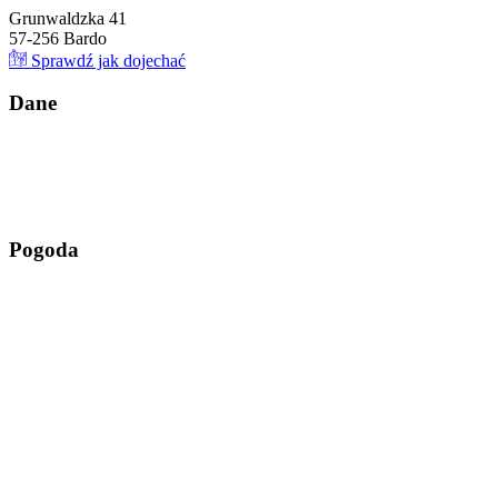
Grunwaldzka 41
57-256 Bardo
Sprawdź jak dojechać
Da
ne
Pog
oda