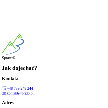
Spra
wdź
Jak
dojechać?
Kon
takt
+48 739 248 244
kontakt@brido.pl
Ad
res