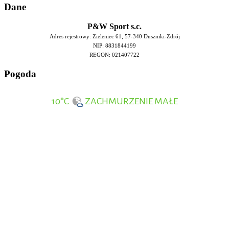
Da
ne
P&W Sport s.c.
Adres rejestrowy: Zieleniec 61, 57-340 Duszniki-Zdrój
NIP: 8831844199
REGON: 021407722
Pog
oda