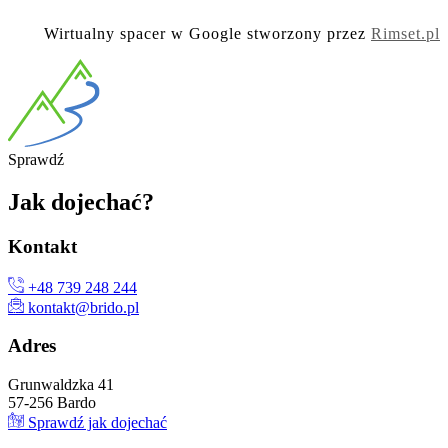
Wirtualny spacer w Google stworzony przez
Rimset.pl
Spra
wdź
Jak
dojechać?
Kon
takt
+48 739 248 244
kontakt@brido.pl
Ad
res
Grunwaldzka 41
57-256 Bardo
Sprawdź jak dojechać