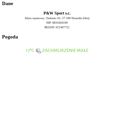
Da
ne
P&W Sport s.c.
Adres rejestrowy: Zieleniec 61, 57-340 Duszniki-Zdrój
NIP: 8831844199
REGON: 021407722
Pog
oda