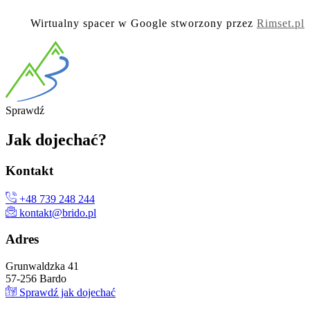
Wirtualny spacer w Google stworzony przez
Rimset.pl
Spra
wdź
Jak
dojechać?
Kon
takt
+48 739 248 244
kontakt@brido.pl
Ad
res
Grunwaldzka 41
57-256 Bardo
Sprawdź jak dojechać